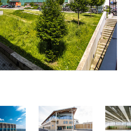
VA Rheinbach:
MZH Bad Hönningen:
izung, Sanitär,
H