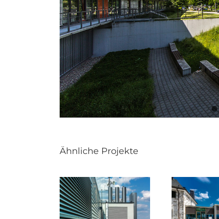
Ähnliche Projekte
J
liniken Bonn:
Drachenfelsplateau:
He