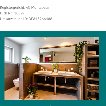
Registergericht: AG Montabaur
HRB Nr.: 10597
Umsatzsteuer-ID: DE813266486