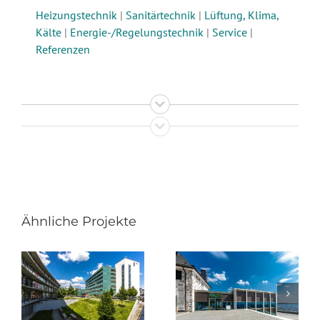
Heizungstechnik
|
Sanitärtechnik
|
Lüftung, Klima,
Kälte
|
Energie-/Regelungstechnik
|
Service
|
Referenzen
Ähnliche Projekte
JVA Rheinbach:
,
Drachenfelsplateau:
Heizung, Sanitär,
rum
Wärme-/Kälteversorgung