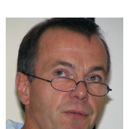
1982
Die 4. Generation
), geb. 1956, tritt in den Familienbetrieb ein.
Franz Both (jun
Nach seiner Lehre als Zentralheizungs- und Lüftungsbauer
hat er in Köln das Studium der Technischen
Gebäudeausrüstung und Betriebswirtschaftslehre als
Diplomingenieur und Diplomkaufmann abgeschlossen.