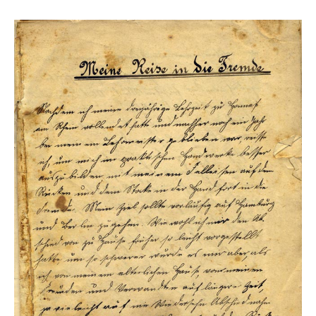
1886
Meine Reise in die Fremde
„Nachdem ich meine dreijährige Lehrzeit zu Honnef am
Rhein vollendet hatte, reiste ich, um mich im praktischen
Handwerk besser auszubilden, mit meinem Felleisen auf
dem Rücken und dem Stock in der Hand fort in die Fremde.“
So beginnt 1886 Franz Boths Bericht über seine
Wanderschaft als Klempnergeselle. Ab Oktober 1887
besucht er die Meisterschule in Aue in Sachsen, bevor er
1888 nach Hönningen zurückkehrt und sein eigenes
Unternehmen gründet.