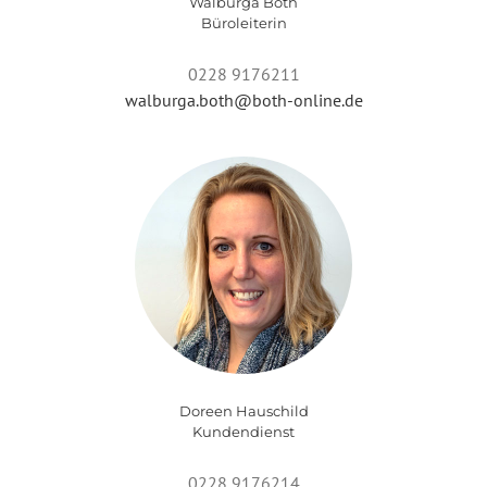
Walburga Both
Büroleiterin
0228 9176211
walburga.both@both-online.de
Doreen Hauschild
Kundendienst
0228 9176214