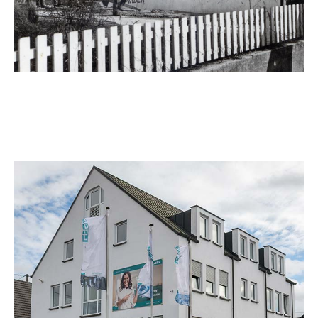
Sanitärinstallationen aus! Auch zu Hause stehen große
neue Projekte an.
1995
Individuell
Die Sparkasse Neuwied bekommt eine der ersten
Kühldecken als Sonderanfertigung. Das Unternehmen
bezieht ein neues Bürogebäude in Bad Hönningen.