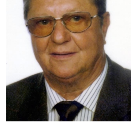
Die 3. Generation
Am 2.10.1956 gründet Franz Both in Bonn sein eigenes
Unternehmen für Gas- und Wasserinstallation,
Zentralheizungs- und Lüftungsbau. Anfang 1964 scheidet
sein Vater Matthias als Hauptgesellschafter in Bad
Hönningen aus und überlässt seinem Sohn die Matthias
Both GmbH in eigener Verantwortung. Unter Franz Regie
wachsen beide Unternehmen kontinuierlich, so dass er
1996 zwei florierende Standorte an seine beiden Söhne
Thomas und Franz jun. übergibt.