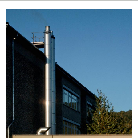
1998
Nachhaltig
In Fragen der Nachhaltigkeit gehört Both immer zu den
Vorreitern. 1998 wird die erste Wärmepumpe in der
Rheinparktherme in Bad Hönningen gebaut, 2003 die erste
Holzhackschnitzelanlage in Rheinland-Pfalz für die
Römerwallschule in Rheinbrohl.